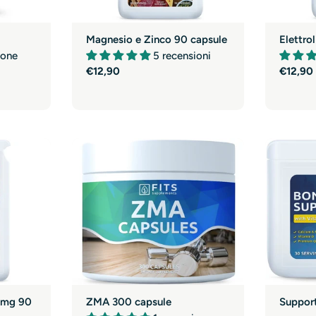
Magnesio e Zinco 90 capsule
Elettro
ione
5 recensioni
Prezzo
€12,90
Prezzo
€12,90
normale
normal
5mg 90
ZMA 300 capsule
Support