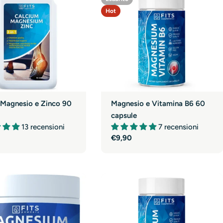
o
Hot
n
e
Magnesio e Vitamina B6 60
 Magnesio e Zinco 90
capsule
e
7 recensioni
13 recensioni
Prezzo
€9,90
normale
e