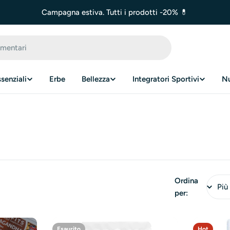
Campagna estiva. Tutti i prodotti -20% 💊
ssenziali
Erbe
Bellezza
Integratori Sportivi
N
Ordina
per:
Esaurito
Hot