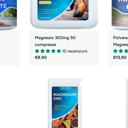
Magnesio 300mg 90
Polvere
compresse
Magnes
10 recensioni
Prezzo
€9,90
Prezzo
€13,90
normale
normal