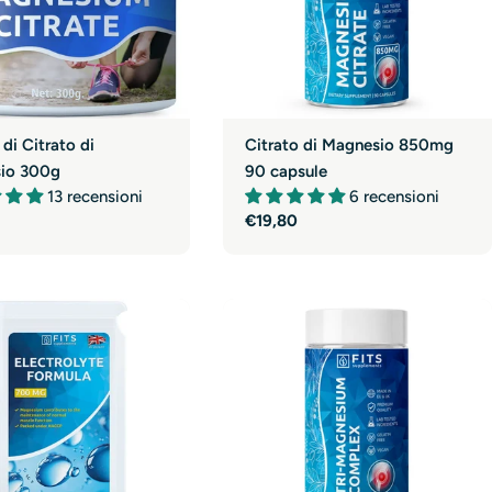
Citrato di Magnesio 850mg
 di Citrato di
90 capsule
io 300g
6 recensioni
13 recensioni
Prezzo
€19,80
normale
e