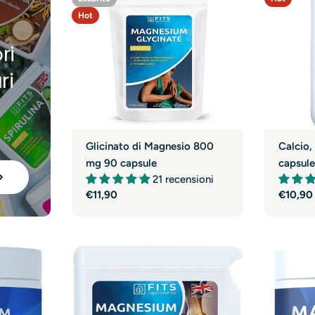
à
Hot
ri
ri
Glicinato di Magnesio 800
Calcio,
mg 90 capsule
capsul
21 recensioni
Prezzo
€11,90
Prezzo
€10,90
normale
normal