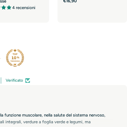
Prezzo
€16,90
sse
normale
4 recensioni
e
Verificato
la funzione muscolare, nella salute del sistema nervoso,
ali integrali, verdure a foglia verde e legumi, ma