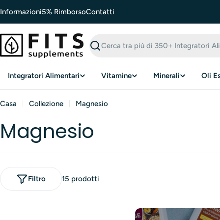
Vai
Informazioni
5% Rimborso
Contatti
al
contenuto
Cerca
Integratori Alimentari
Vitamine
Minerali
Oli E
Casa
Collezione
Magnesio
Magnesio
Filtro
15 prodotti