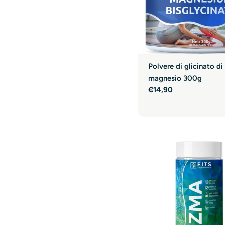
Polvere di glicinato di
magnesio 300g
Prezzo
€14,90
normale