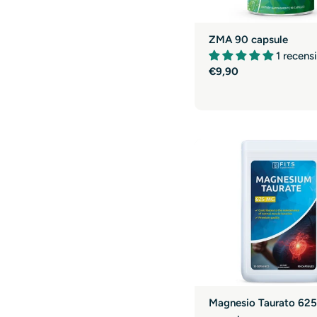
ZMA 90 capsule
1 recens
Prezzo
€9,90
normale
Magnesio Taurato 62