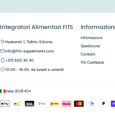
Integratori Alimentari di 
Quando usati secondo le istruzioni, gli integratori aliment
molli, specialmente a dosi elevate o con alcune forme di m
Integratori Alimentari FITS
Informazion
totale di magnesio sia dalla dieta che da altri integratori
allattamento, dovrebbero consultare un medico o un professio
Informazioni
Haabersti 1, Tallinn, Estonia
prodotto deve essere interrotto.
Spedizione
Dove Acquistare Integrator
info@fits-supplements.com
Contatti
+372 600 30 40
5% Cashback
In Italia,
gli integratori di magnesio
possono essere acquista
10:00 - 16:00, da lunedì a venerdì
P
Italia (EUR €)
a
Metodi
di
e