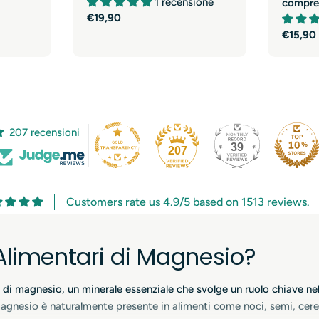
1 recensione
compre
Prezzo
€19,90
normale
Prezzo
€15,90
normal
207 recensioni
39
207
Customers rate us 4.9/5 based on 1513 reviews.
 Alimentari di Magnesio?
 di magnesio, un minerale essenziale che svolge un ruolo chiave nel
Il magnesio è naturalmente presente in alimenti come noci, semi, cere