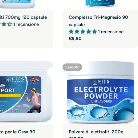
Complesso Tri-Magnesio 90
liti 700mg 120 capsule
1 recensione
capsule
1 recensione
e
Prezzo
€9,90
normale
Esaurito
o per le Ossa 90
Polvere di elettroliti 200g