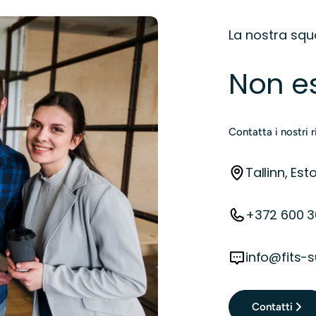
La nostra sq
Non es
Contatta i nostri 
Tallinn, Est
+372 600 3
info@fits-
Contatti