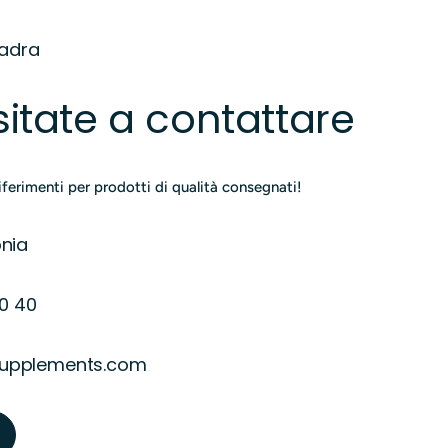
uadra
itate a contattare
riferimenti per prodotti di qualità consegnati!
onia
0 40
supplements.com