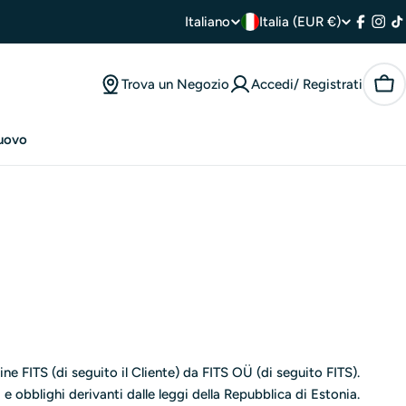
P
L
Italiano
Italia (EUR €)
Facebo
Inst
T
a
i
Trova un Negozio
Accedi/ Registrati
Car
e
n
s
g
uovo
e
u
/
a
r
e
g
i
line FITS (di seguito il Cliente) da FITS OÜ (di seguito FITS).
e obblighi derivanti dalle leggi della Repubblica di Estonia.