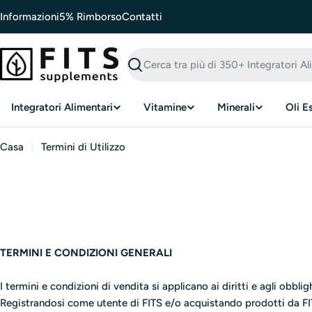
Vai
Informazioni
5% Rimborso
Contatti
al
contenuto
Cerca
Integratori Alimentari
Vitamine
Minerali
Oli E
Casa
Termini di Utilizzo
TERMINI E CONDIZIONI GENERALI
I termini e condizioni di vendita si applicano ai diritti e agli obbli
Registrandosi come utente di FITS e/o acquistando prodotti da FITS, 