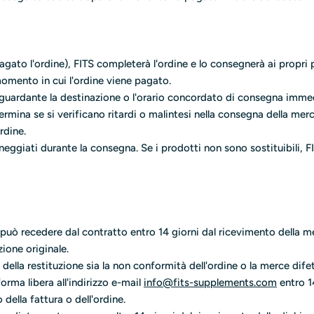
agato l'ordine), FITS completerà l'ordine e lo consegnerà ai propri p
momento in cui l'ordine viene pagato.
 riguardante la destinazione o l'orario concordato di consegna im
ermina se si verificano ritardi o malintesi nella consegna della mer
rdine.
neggiati durante la consegna. Se i prodotti non sono sostituibili, F
e può recedere dal contratto entro 14 giorni dal ricevimento della m
zione originale.
o della restituzione sia la non conformità dell'ordine o la merce dife
forma libera all'indirizzo e-mail
info@fits-supplements.com
entro 1
della fattura o dell'ordine.